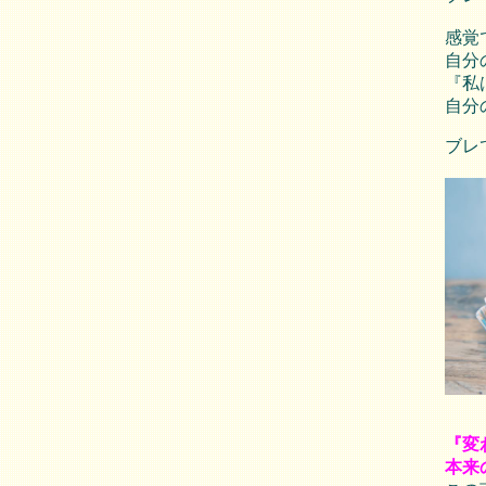
感覚
自分
『私
自分
ブレ
『変
本来