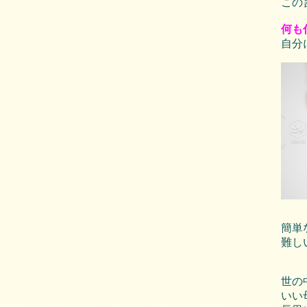
この
何も
自分
簡単
難し
世の
いい