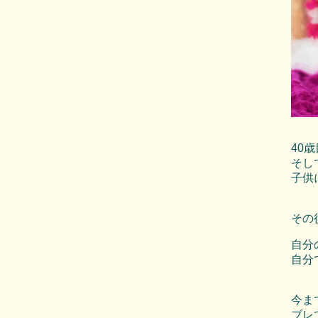
40
そし
子供
その
自分
自分
今ま
ブレ