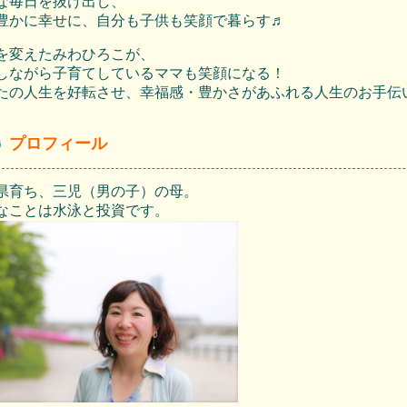
な毎日を抜け出し、
豊かに幸せに、自分も子供も笑顔で暮らす♬
を変えたみわひろこが、
しながら子育てしているママも笑顔になる！
たの人生を好転させ、幸福感・豊かさがあふれる人生のお手伝
プ
ロフィール
県育ち、
三児（男の子）の母。
なことは水泳と投資です。