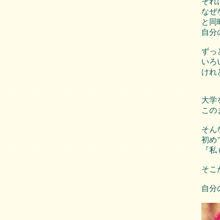
それ
なぜ
と同
自分
ずっ
いろ
けれ
大学
この
そん
初め
『私
そこ
自分